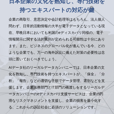
日本企業の文化を熟知し、専門技術を
持つエキスパートの対応が鍵
企業の商取引、意思決定や会計処理等はもちろん、法人個人
問わず、日常的活動情報の大半が電子データとなっている現
在、早晩日本においても米国のeディスカバリ同様の、電子
情報開示に関する法的規則が定められる可能性は十分にあり
ます。また、ビジネスのグローバル化が進んでいる今、どの
ような企業でも、万一の海外訴訟に備えた対策の必要性は念
頭に置いておくべきでしょう。
AIデータ社のリーガルデータカンパニーでは、日本企業の文
化を熟知し、専門技術を持つエキスパートが、「保全」「分
析」「報告」などの適切な手順でデータ管理、選別などを支
援します。企業法務部門とIT部門の橋渡しをするリーガルデ
ータカンパニーのeディスカバリ支援サービスは、企業の円
滑なリスクマネジメントを支援し、企業の損害を最小化す
る、これからの訴訟社会に必須のソリューションです。