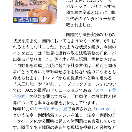
ガルテック」がもたらす法
務実務の変革とは』に、弊
社代表のインタビューが掲
載されました。
国際的な法務実務のIT化の
状況を踏まえ、国内においてもようやく「変革」が叫ば
れるようになりました。そのような状況を鑑み、今回の
インタビューは「世界に遅れを取る法務実務のIT化」が
出発点となりました。佐々木が語る話題、実務における
半自動化を達成した暁に起こる社会変化は、私たち関係
者にとって近い将来対峙せざるを得ない論点になるとも
考えられます。トレンドから前提条件へと駒を進める
「人工知能」や「XML」、「ブロックチェーン」につい
ては、AOSの最新のソリューションである「
スマート電
子契約
」の話題を通じて言及、「自動化」の可能性と限
界についても率直な感想をお伝えしています。
昨年11月の
リーガルテック展
で発表された「
dbengosi
」
という法令・判例検索エンジンを通じ、法令・判例のデ
ータベース化や公開時に起こる諸問題にも言及していま
す。隣国である韓国の先進的な現場を視察した経験など